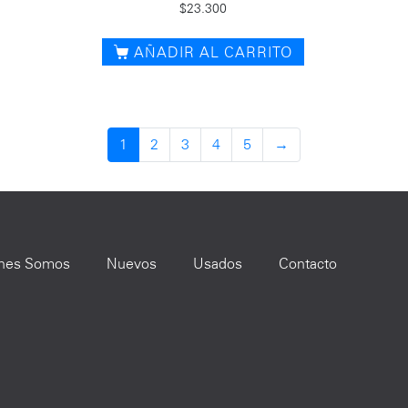
$
23.300
AÑADIR AL CARRITO
1
2
3
4
5
→
nes Somos
Nuevos
Usados
Contacto