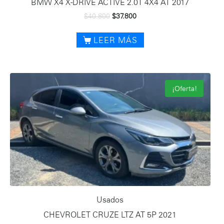
BMW X4 X-DRIVE ACTIVE 2.0T 4X4 AT 2017
$
40.800
$
37.800
LEER MÁS
¡Oferta!
Usados
CHEVROLET CRUZE LTZ AT 5P 2021