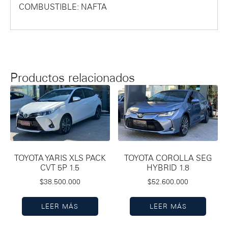
COMBUSTIBLE: NAFTA
Productos relacionados
TOYOTA YARIS XLS PACK
TOYOTA COROLLA SEG
CVT 5P 1.5
HYBRID 1.8
$
38.500.000
$
52.600.000
LEER MÁS
LEER MÁS