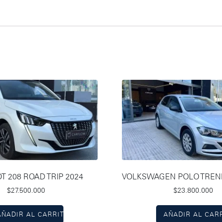
 208 ROAD TRIP 2024
VOLKSWAGEN POLO TREND
$
27.500.000
$
23.800.000
AÑADIR AL CARRITO
AÑADIR AL CAR