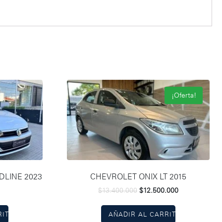
¡Oferta!
LINE 2023
CHEVROLET ONIX LT 2015
$
13.400.000
$
12.500.000
RITO
AÑADIR AL CARRITO